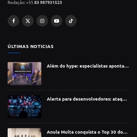
Redação: +55
83 987931523
Facebook
X
Instagram
YouTube
TikTok
(Twitter)
ÚLTIMAS NOTICIAS
Além do hype: especialistas apontam
como a Inteligência Artificial está
redefinindo carreiras, educação e
inovação
Alerta para desenvolvedores: ataque
à cadeia de suprimentos do npm
compromete mais de 430 bibliotecas
de software
Anula Multa conquista o Top 30 do