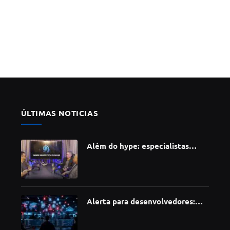
ÚLTIMAS NOTICIAS
Além do hype: especialistas
apontam como a Inteligência
Artificial está redefinindo
carreiras, educação e inovação
Alerta para desenvolvedores:
ataque à cadeia de suprimentos
do npm compromete mais de 430