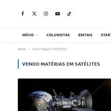
Facebook
X
Instagram
YouTube
TikTok
(Twitter)
INÍCIO
COLUNISTAS
EDITAIS
STAR
Home
Posts Tagged "SATÉLITES"
»
VENDO MATÉRIAS EM
SATÉLITES