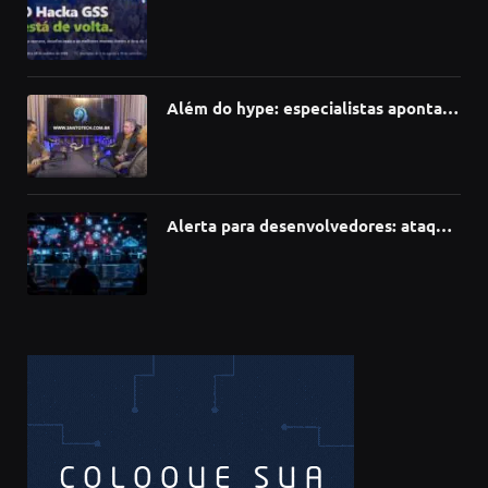
hackathon e desafia talentos a criar
soluções com IA, dados e tecnologia
Além do hype: especialistas apontam
como a Inteligência Artificial está
redefinindo carreiras, educação e
inovação
Alerta para desenvolvedores: ataque
à cadeia de suprimentos do npm
compromete mais de 430 bibliotecas
de software