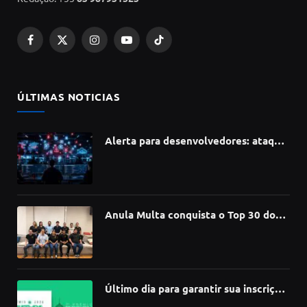
Facebook
X
Instagram
YouTube
TikTok
(Twitter)
ÚLTIMAS NOTICIAS
Alerta para desenvolvedores: ataque
à cadeia de suprimentos do npm
compromete mais de 430 bibliotecas
de software
Anula Multa conquista o Top 30 do
Prêmio Sebrae Startups 2026
Último dia para garantir sua inscrição
no 3º Prêmio de Design