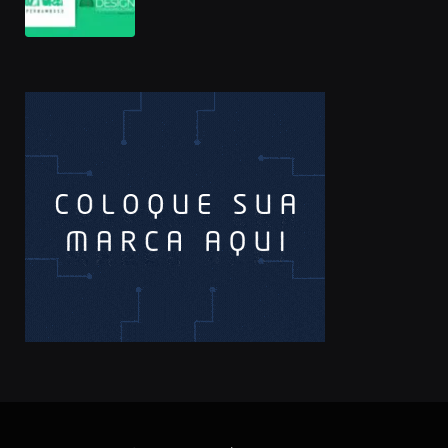
Pernambucano – até 68 mil em
premiações