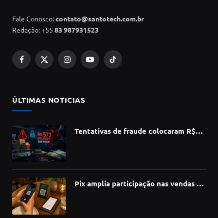
Fale Conosco:
contato@santotech.com.br
Redação: +55
83 987931523
Facebook
X
Instagram
YouTube
TikTok
(Twitter)
ÚLTIMAS NOTICIAS
Tentativas de fraude colocaram R$
573 milhões do e-commerce sob risco
no 1º semestre, aponta Serasa
Experian
Pix amplia participação nas vendas de
bares e restaurantes e avança em
todas as regiões do país