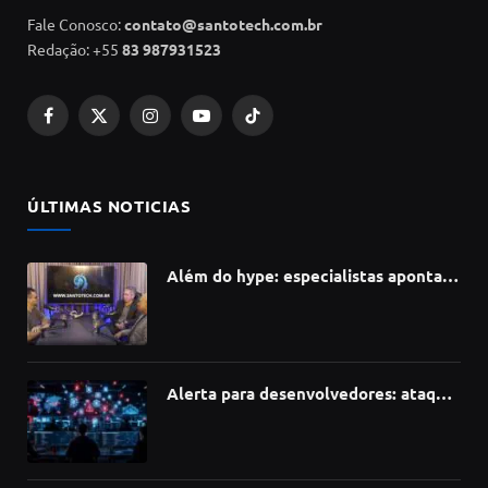
Fale Conosco:
contato@santotech.com.br
Redação: +55
83 987931523
Facebook
X
Instagram
YouTube
TikTok
(Twitter)
ÚLTIMAS NOTICIAS
Além do hype: especialistas apontam
como a Inteligência Artificial está
redefinindo carreiras, educação e
inovação
Alerta para desenvolvedores: ataque
à cadeia de suprimentos do npm
compromete mais de 430 bibliotecas
de software