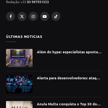
Redação: +55
83 987931523
Facebook
X
Instagram
YouTube
TikTok
(Twitter)
ÚLTIMAS NOTICIAS
Além do hype: especialistas apontam
como a Inteligência Artificial está
redefinindo carreiras, educação e
inovação
Alerta para desenvolvedores: ataque
à cadeia de suprimentos do npm
compromete mais de 430 bibliotecas
de software
Anula Multa conquista o Top 30 do