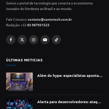
Somos o portal de tecnologia que conecta o ecossistema
inovador do Nordeste ao Brasil e ao mundo.
Fale Conosco:
contato@santotech.com.br
Redação: +55
83 987931523
Facebook
X
Instagram
YouTube
TikTok
(Twitter)
ÚLTIMAS NOTICIAS
Além do hype: especialistas apontam
como a Inteligência Artificial está
redefinindo carreiras, educação e
inovação
Alerta para desenvolvedores: ataque
à cadeia de suprimentos do npm