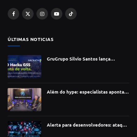
Facebook
X
Instagram
YouTube
TikTok
(Twitter)
ÚLTIMAS NOTICIAS
GruGrupo Silvio Santos lança
hackathon e desafia talentos a criar
soluções com IA, dados e tecnologia
Além do hype: especialistas apontam
como a Inteligência Artificial está
redefinindo carreiras, educação e
inovação
Alerta para desenvolvedores: ataque
à cadeia de suprimentos do npm