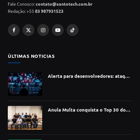
Fale Conosco:
contato@santotech.com.br
Redação: +55
83 987931523
Facebook
X
Instagram
YouTube
TikTok
(Twitter)
ÚLTIMAS NOTICIAS
Alerta para desenvolvedores: ataque
à cadeia de suprimentos do npm
compromete mais de 430 bibliotecas
de software
Anula Multa conquista o Top 30 do
Prêmio Sebrae Startups 2026