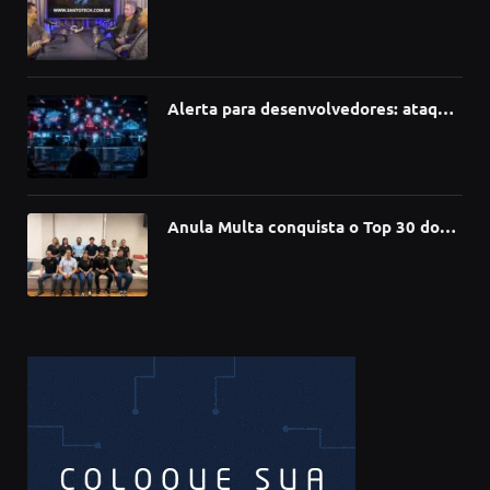
como a Inteligência Artificial está
redefinindo carreiras, educação e
inovação
Alerta para desenvolvedores: ataque
à cadeia de suprimentos do npm
compromete mais de 430 bibliotecas
de software
Anula Multa conquista o Top 30 do
Prêmio Sebrae Startups 2026