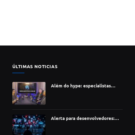
ÚLTIMAS NOTICIAS
Além do hype: especialistas
apontam como a Inteligência
Artificial está redefinindo
carreiras, educação e inovação
Alerta para desenvolvedores:
ataque à cadeia de suprimentos
do npm compromete mais de 430