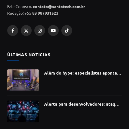
Fale Conosco:
contato@santotech.com.br
Redação: +55
83 987931523
Facebook
X
Instagram
YouTube
TikTok
(Twitter)
ÚLTIMAS NOTICIAS
Além do hype: especialistas apontam
como a Inteligência Artificial está
redefinindo carreiras, educação e
inovação
Alerta para desenvolvedores: ataque
à cadeia de suprimentos do npm
compromete mais de 430 bibliotecas
de software