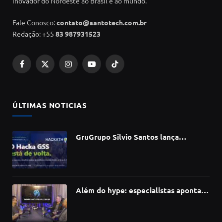
inovador do Nordeste ao Brasil e ao mundo.
Fale Conosco:
contato@santotech.com.br
Redação: +55
83 987931523
Facebook
X
Instagram
YouTube
TikTok
(Twitter)
ÚLTIMAS NOTICIAS
GruGrupo Silvio Santos lança
hackathon e desafia talentos a criar
soluções com IA, dados e tecnologia
Além do hype: especialistas apontam
como a Inteligência Artificial está
redefinindo carreiras, educação e
inovação