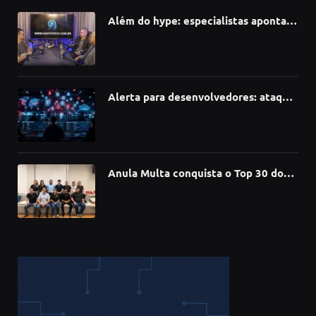
Além do hype: especialistas apontam
como a Inteligência Artificial está
redefinindo carreiras, educação e
inovação
Alerta para desenvolvedores: ataque
à cadeia de suprimentos do npm
compromete mais de 430 bibliotecas
de software
Anula Multa conquista o Top 30 do
Prêmio Sebrae Startups 2026