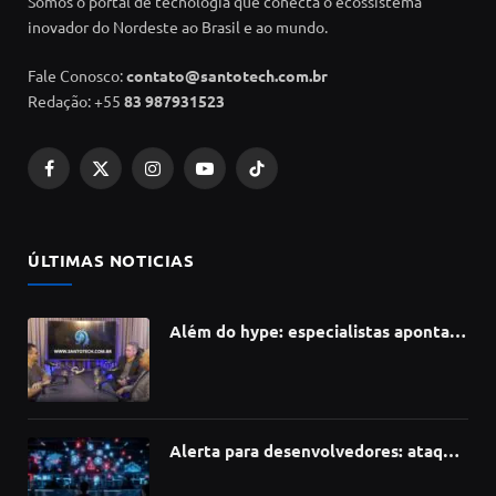
Somos o portal de tecnologia que conecta o ecossistema
inovador do Nordeste ao Brasil e ao mundo.
Fale Conosco:
contato@santotech.com.br
Redação: +55
83 987931523
Facebook
X
Instagram
YouTube
TikTok
(Twitter)
ÚLTIMAS NOTICIAS
Além do hype: especialistas apontam
como a Inteligência Artificial está
redefinindo carreiras, educação e
inovação
Alerta para desenvolvedores: ataque
à cadeia de suprimentos do npm