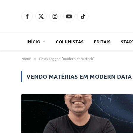
Facebook
X
Instagram
YouTube
TikTok
(Twitter)
INÍCIO
COLUNISTAS
EDITAIS
STAR
Home
Posts Tagged "modern data stack"
»
VENDO MATÉRIAS EM
MODERN DATA