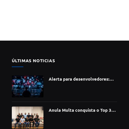
ÚLTIMAS NOTICIAS
Alerta para desenvolvedores:
ataque à cadeia de suprimentos
do npm compromete mais de 430
bibliotecas de software
Anula Multa conquista o Top 30
do Prêmio Sebrae Startups 2026