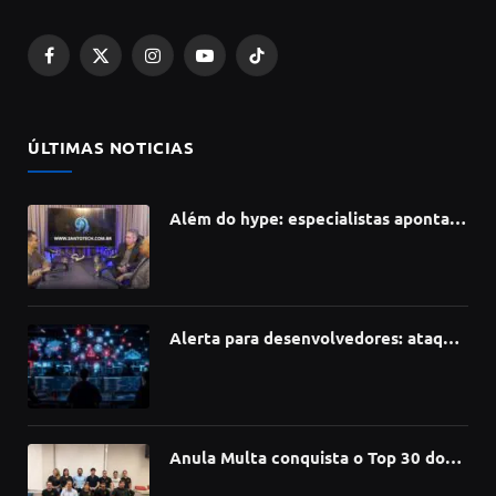
Facebook
X
Instagram
YouTube
TikTok
(Twitter)
ÚLTIMAS NOTICIAS
Além do hype: especialistas apontam
como a Inteligência Artificial está
redefinindo carreiras, educação e
inovação
Alerta para desenvolvedores: ataque
à cadeia de suprimentos do npm
compromete mais de 430 bibliotecas
de software
Anula Multa conquista o Top 30 do
Prêmio Sebrae Startups 2026