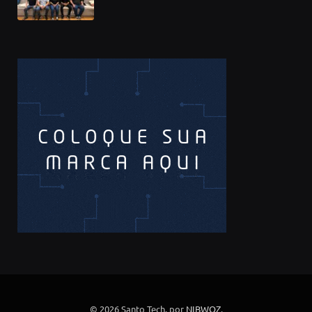
© 2026 Santo Tech. por
NIBWOZ
.