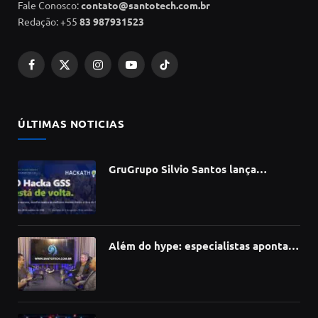
Fale Conosco:
contato@santotech.com.br
Redação: +55
83 987931523
Facebook
X
Instagram
YouTube
TikTok
(Twitter)
ÚLTIMAS NOTICIAS
GruGrupo Silvio Santos lança
hackathon e desafia talentos a criar
soluções com IA, dados e tecnologia
Além do hype: especialistas apontam
como a Inteligência Artificial está
redefinindo carreiras, educação e
inovação