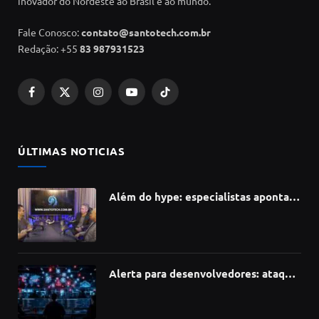
inovador do Nordeste ao Brasil e ao mundo.
Fale Conosco:
contato@santotech.com.br
Redação: +55
83 987931523
Facebook
X
Instagram
YouTube
TikTok
(Twitter)
ÚLTIMAS NOTICIAS
Além do hype: especialistas apontam
como a Inteligência Artificial está
redefinindo carreiras, educação e
inovação
Alerta para desenvolvedores: ataque
à cadeia de suprimentos do npm
compromete mais de 430 bibliotecas
de software