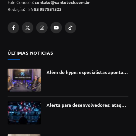
Fale Conosco:
contato@santotech.com.br
Redação: +55
83 987931523
Facebook
X
Instagram
YouTube
TikTok
(Twitter)
ÚLTIMAS NOTICIAS
Além do hype: especialistas apontam
como a Inteligência Artificial está
redefinindo carreiras, educação e
inovação
Alerta para desenvolvedores: ataque
à cadeia de suprimentos do npm
compromete mais de 430 bibliotecas
de software