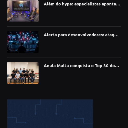
Além do hype: especialistas apontam
como a Inteligência Artificial está
redefinindo carreiras, educação e
inovação
Alerta para desenvolvedores: ataque
à cadeia de suprimentos do npm
compromete mais de 430 bibliotecas
de software
Anula Multa conquista o Top 30 do
Prêmio Sebrae Startups 2026