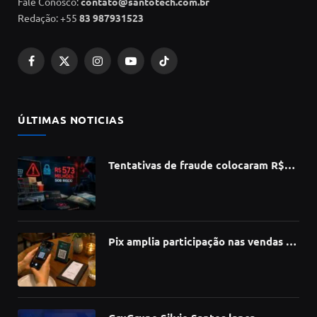
Fale Conosco:
contato@santotech.com.br
Redação: +55
83 987931523
Facebook
X
Instagram
YouTube
TikTok
(Twitter)
ÚLTIMAS NOTICIAS
Tentativas de fraude colocaram R$
573 milhões do e-commerce sob risco
no 1º semestre, aponta Serasa
Experian
Pix amplia participação nas vendas de
bares e restaurantes e avança em
todas as regiões do país