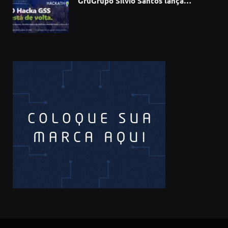
GruGrupo Silvio Santos lança
hackathon e desafia talentos a criar
soluções com IA, dados e tecnologia