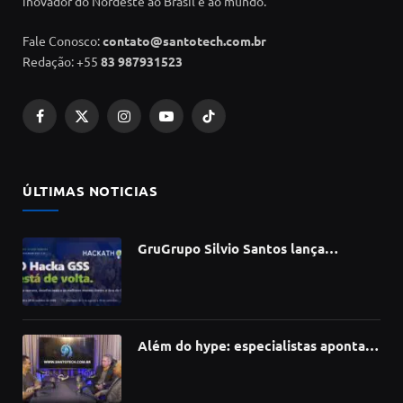
inovador do Nordeste ao Brasil e ao mundo.
Fale Conosco:
contato@santotech.com.br
Redação: +55
83 987931523
Facebook
X
Instagram
YouTube
TikTok
(Twitter)
ÚLTIMAS NOTICIAS
GruGrupo Silvio Santos lança
hackathon e desafia talentos a criar
soluções com IA, dados e tecnologia
Além do hype: especialistas apontam
como a Inteligência Artificial está
redefinindo carreiras, educação e
inovação