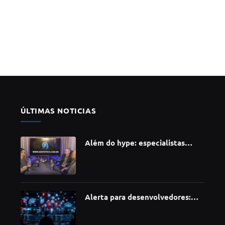
ÚLTIMAS NOTICIAS
Além do hype: especialistas
apontam como a Inteligência
Artificial está redefinindo
carreiras, educação e inovação
Alerta para desenvolvedores:
ataque à cadeia de suprimentos
do npm compromete mais de 430