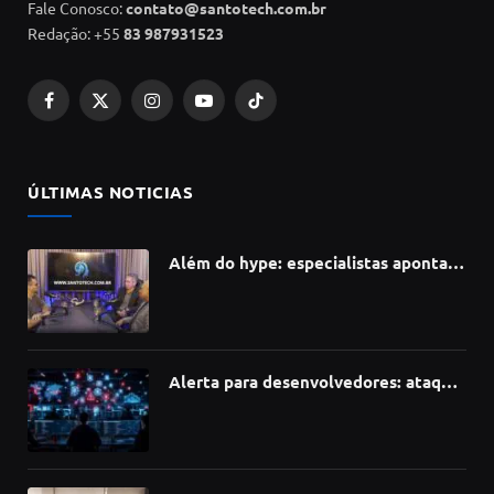
Fale Conosco:
contato@santotech.com.br
Redação: +55
83 987931523
Facebook
X
Instagram
YouTube
TikTok
(Twitter)
ÚLTIMAS NOTICIAS
Além do hype: especialistas apontam
como a Inteligência Artificial está
redefinindo carreiras, educação e
inovação
Alerta para desenvolvedores: ataque
à cadeia de suprimentos do npm
compromete mais de 430 bibliotecas
de software