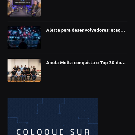
como a Inteligência Artificial está
redefinindo carreiras, educação e
inovação
Alerta para desenvolvedores: ataque
à cadeia de suprimentos do npm
compromete mais de 430 bibliotecas
de software
Anula Multa conquista o Top 30 do
Prêmio Sebrae Startups 2026