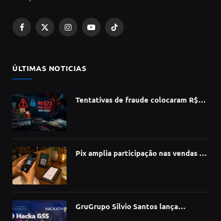
Facebook
X
Instagram
YouTube
TikTok
(Twitter)
ÚLTIMAS NOTICIAS
Tentativas de fraude colocaram R$
573 milhões do e-commerce sob risco
no 1º semestre, aponta Serasa
Experian
Pix amplia participação nas vendas de
bares e restaurantes e avança em
todas as regiões do país
GruGrupo Silvio Santos lança
hackathon e desafia talentos a criar