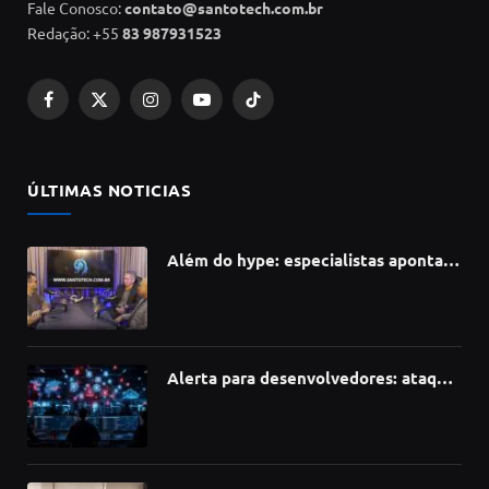
Fale Conosco:
contato@santotech.com.br
Redação: +55
83 987931523
Facebook
X
Instagram
YouTube
TikTok
(Twitter)
ÚLTIMAS NOTICIAS
Além do hype: especialistas apontam
como a Inteligência Artificial está
redefinindo carreiras, educação e
inovação
Alerta para desenvolvedores: ataque
à cadeia de suprimentos do npm
compromete mais de 430 bibliotecas
de software