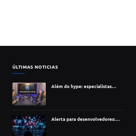
ÚLTIMAS NOTICIAS
Além do hype: especialistas
apontam como a Inteligência
Artificial está redefinindo
carreiras, educação e inovação
Alerta para desenvolvedores:
ataque à cadeia de suprimentos
do npm compromete mais de 430