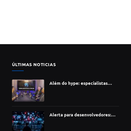
ÚLTIMAS NOTICIAS
Além do hype: especialistas
apontam como a Inteligência
Artificial está redefinindo
carreiras, educação e inovação
Alerta para desenvolvedores:
ataque à cadeia de suprimentos
do npm compromete mais de 430