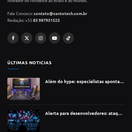
inovador do Nordeste ao Brasil e ao mundo.
Fale Conosco:
contato@santotech.com.br
Redação: +55
83 987931523
Facebook
X
Instagram
YouTube
TikTok
(Twitter)
ÚLTIMAS NOTICIAS
Além do hype: especialistas apontam
como a Inteligência Artificial está
redefinindo carreiras, educação e
inovação
Alerta para desenvolvedores: ataque
à cadeia de suprimentos do npm
compromete mais de 430 bibliotecas
de software