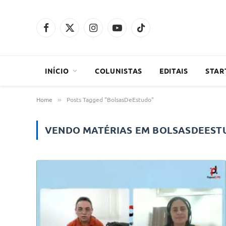
Facebook
X
Instagram
YouTube
TikTok
(Twitter)
INÍCIO
COLUNISTAS
EDITAIS
STAR
Home
Posts Tagged "BolsasDeEstudo"
»
VENDO MATÉRIAS EM
BOLSASDEEST