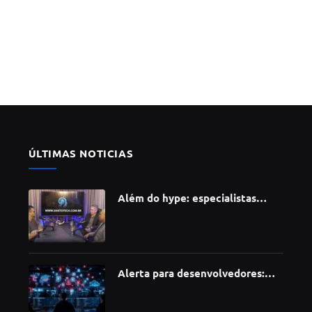
ÚLTIMAS NOTICIAS
Além do hype: especialistas
apontam como a Inteligência
Artificial está redefinindo
carreiras, educação e inovação
Alerta para desenvolvedores:
ataque à cadeia de suprimentos
do npm compromete mais de 430