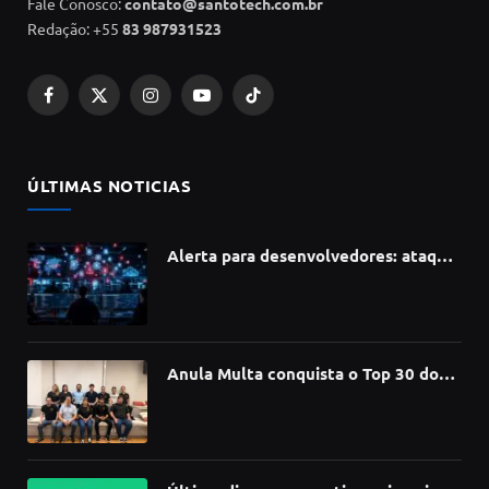
Fale Conosco:
contato@santotech.com.br
Redação: +55
83 987931523
Facebook
X
Instagram
YouTube
TikTok
(Twitter)
ÚLTIMAS NOTICIAS
Alerta para desenvolvedores: ataque
à cadeia de suprimentos do npm
compromete mais de 430 bibliotecas
de software
Anula Multa conquista o Top 30 do
Prêmio Sebrae Startups 2026