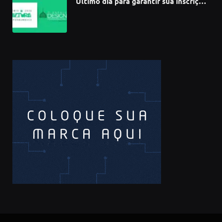
Último dia para garantir sua inscrição
no 3º Prêmio de Design
Pernambucano – até 68 mil em
premiações