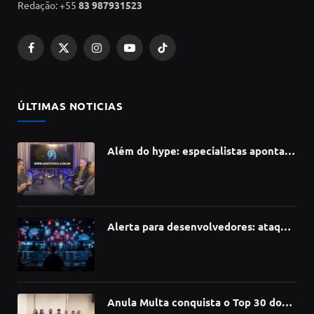
Redação: +55
83 987931523
Facebook
X
Instagram
YouTube
TikTok
(Twitter)
ÚLTIMAS NOTICIAS
Além do hype: especialistas apontam
como a Inteligência Artificial está
redefinindo carreiras, educação e
inovação
Alerta para desenvolvedores: ataque
à cadeia de suprimentos do npm
compromete mais de 430 bibliotecas
de software
Anula Multa conquista o Top 30 do