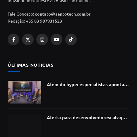
inovador do Nordeste ao Brasil e ao mundo.
Fale Conosco:
contato@santotech.com.br
Redação: +55
83 987931523
Facebook
X
Instagram
YouTube
TikTok
(Twitter)
ÚLTIMAS NOTICIAS
Além do hype: especialistas apontam
como a Inteligência Artificial está
redefinindo carreiras, educação e
inovação
Alerta para desenvolvedores: ataque
à cadeia de suprimentos do npm
compromete mais de 430 bibliotecas
de software