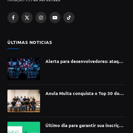
Facebook
X
Instagram
YouTube
TikTok
(Twitter)
ÚLTIMAS NOTICIAS
Alerta para desenvolvedores: ataque
à cadeia de suprimentos do npm
compromete mais de 430 bibliotecas
de software
Anula Multa conquista o Top 30 do
Prêmio Sebrae Startups 2026
Último dia para garantir sua inscrição
no 3º Prêmio de Design