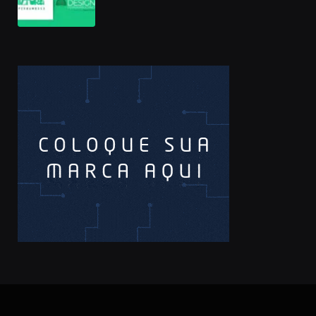
Pernambucano – até 68 mil em
premiações