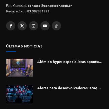
Fale Conosco:
contato@santotech.com.br
Redação: +55
83 987931523
Facebook
X
Instagram
YouTube
TikTok
(Twitter)
ÚLTIMAS NOTICIAS
Além do hype: especialistas apontam
como a Inteligência Artificial está
redefinindo carreiras, educação e
inovação
Alerta para desenvolvedores: ataque
à cadeia de suprimentos do npm
compromete mais de 430 bibliotecas
de software