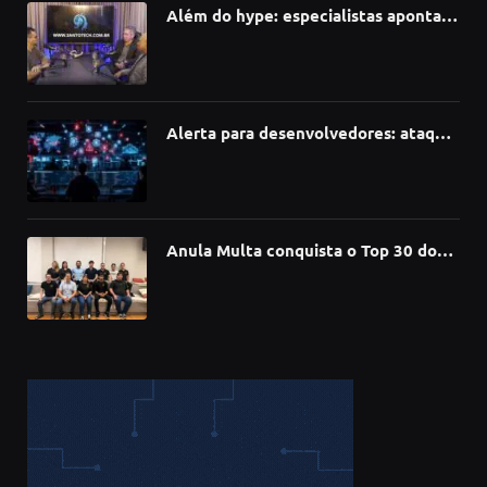
Além do hype: especialistas apontam
como a Inteligência Artificial está
redefinindo carreiras, educação e
inovação
Alerta para desenvolvedores: ataque
à cadeia de suprimentos do npm
compromete mais de 430 bibliotecas
de software
Anula Multa conquista o Top 30 do
Prêmio Sebrae Startups 2026