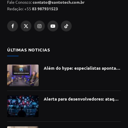
Fale Conosco:
contato@santotech.com.br
Redação: +55
83 987931523
Facebook
X
Instagram
YouTube
TikTok
(Twitter)
ÚLTIMAS NOTICIAS
Além do hype: especialistas apontam
como a Inteligência Artificial está
redefinindo carreiras, educação e
inovação
Alerta para desenvolvedores: ataque
à cadeia de suprimentos do npm
compromete mais de 430 bibliotecas
de software