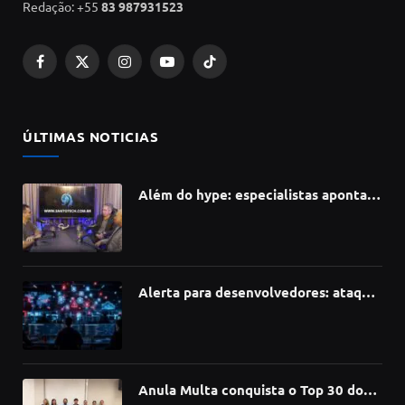
Redação: +55
83 987931523
Facebook
X
Instagram
YouTube
TikTok
(Twitter)
ÚLTIMAS NOTICIAS
Além do hype: especialistas apontam
como a Inteligência Artificial está
redefinindo carreiras, educação e
inovação
Alerta para desenvolvedores: ataque
à cadeia de suprimentos do npm
compromete mais de 430 bibliotecas
de software
Anula Multa conquista o Top 30 do