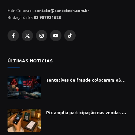
Fale Conosco:
contato@santotech.com.br
Redação: +55
83 987931523
Facebook
X
Instagram
YouTube
TikTok
(Twitter)
ÚLTIMAS NOTICIAS
Tentativas de fraude colocaram R$
573 milhões do e-commerce sob risco
no 1º semestre, aponta Serasa
Experian
Pix amplia participação nas vendas de
bares e restaurantes e avança em
todas as regiões do país