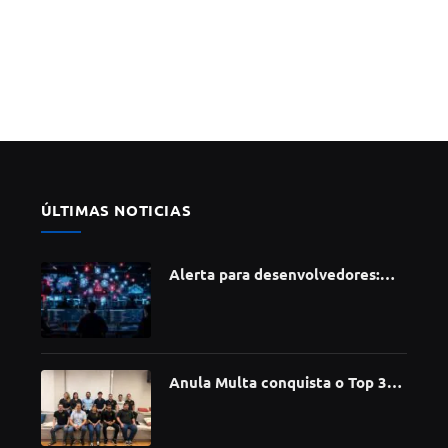
ÚLTIMAS NOTICIAS
Alerta para desenvolvedores:
ataque à cadeia de suprimentos
do npm compromete mais de 430
bibliotecas de software
Anula Multa conquista o Top 30
do Prêmio Sebrae Startups 2026