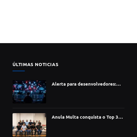
ÚLTIMAS NOTICIAS
Alerta para desenvolvedores:
ataque à cadeia de suprimentos
do npm compromete mais de 430
bibliotecas de software
Anula Multa conquista o Top 30
do Prêmio Sebrae Startups 2026