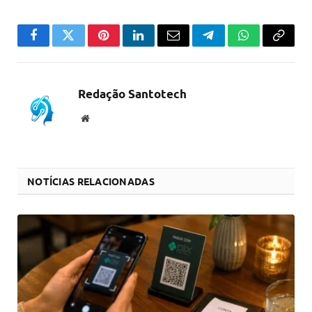
Facebook
Twitter
Pinterest
LinkedIn
Email
Telegram
WhatsApp
Copiar
link
Redação Santotech
Website
NOTÍCIAS RELACIONADAS