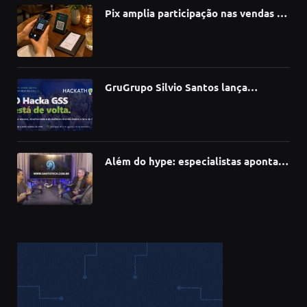
Pix amplia participação nas vendas de
bares e restaurantes e avança em
todas as regiões do país
GruGrupo Silvio Santos lança
hackathon e desafia talentos a criar
soluções com IA, dados e tecnologia
Além do hype: especialistas apontam
como a Inteligência Artificial está
redefinindo carreiras, educação e
inovação