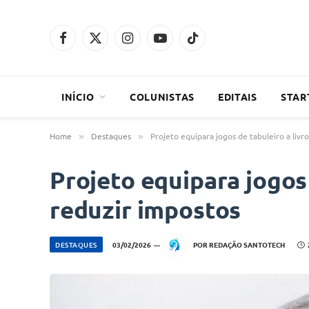
Facebook
X
Instagram
YouTube
TikTok
(Twitter)
INÍCIO
COLUNISTAS
EDITAIS
STAR
Home
Destaques
Projeto equipara jogos de tabuleiro a livr
»
»
Projeto equipara jogos 
reduzir impostos
DESTAQUES
03/02/2026
POR
REDAÇÃO SANTOTECH