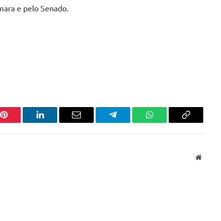
âmara e pelo Senado.
Pinterest
LinkedIn
Email
Telegram
WhatsApp
Copiar
link
Websit