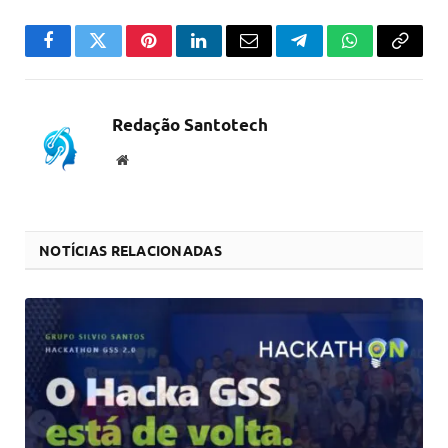
Facebook
Twitter
Pinterest
LinkedIn
Email
Telegram
WhatsApp
Copiar
link
Redação Santotech
Website
NOTÍCIAS RELACIONADAS