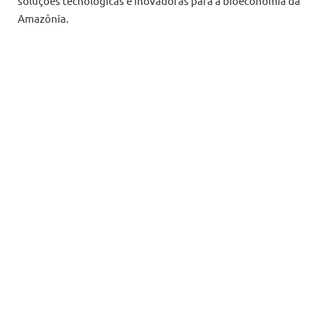
soluções tecnológicas e inovadoras para a bioeconomia da
Amazônia.