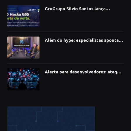
GruGrupo Silvio Santos lança
hackathon e desafia talentos a criar
soluções com IA, dados e tecnologia
Além do hype: especialistas apontam
como a Inteligência Artificial está
redefinindo carreiras, educação e
inovação
Alerta para desenvolvedores: ataque
à cadeia de suprimentos do npm
compromete mais de 430 bibliotecas
de software