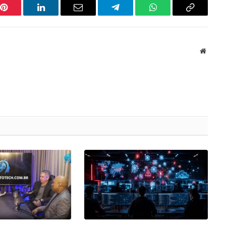
Pinterest
LinkedIn
Email
Telegram
WhatsApp
Copiar
link
Websit