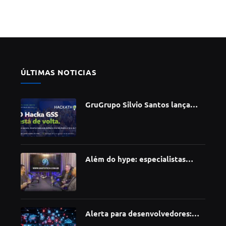
ÚLTIMAS NOTICIAS
GruGrupo Silvio Santos lança
hackathon e desafia talentos a
criar soluções com IA, dados e
tecnologia
Além do hype: especialistas
apontam como a Inteligência
Artificial está redefinindo
carreiras, educação e inovação
Alerta para desenvolvedores:
ataque à cadeia de suprimentos