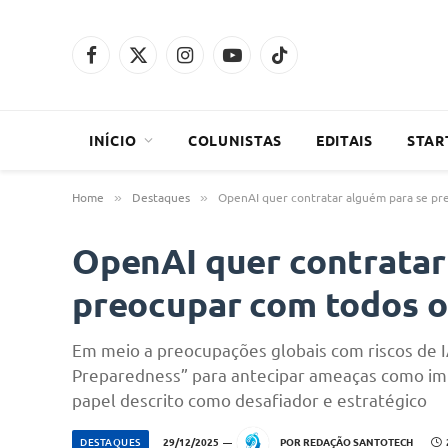
Facebook
X
Instagram
YouTube
TikTok
(Twitter)
INÍCIO
COLUNISTAS
EDITAIS
STAR
Home
Destaques
OpenAI quer contratar alguém para se pre
»
»
OpenAI quer contratar
preocupar com todos os
Em meio a preocupações globais com riscos de I
Preparedness” para antecipar ameaças como im
papel descrito como desafiador e estratégico
DESTAQUES
29/12/2025
POR
REDAÇÃO SANTOTECH