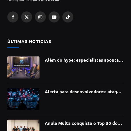
Facebook
X
Instagram
YouTube
TikTok
(Twitter)
ÚLTIMAS NOTICIAS
Além do hype: especialistas apontam
como a Inteligência Artificial está
redefinindo carreiras, educação e
inovação
Alerta para desenvolvedores: ataque
à cadeia de suprimentos do npm
compromete mais de 430 bibliotecas
de software
Anula Multa conquista o Top 30 do
Prêmio Sebrae Startups 2026