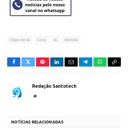
Chips de IA
Groq
IA
NVIDIA
Facebook
Twitter
Pinterest
LinkedIn
Email
Telegram
WhatsApp
Copiar
link
Redação Santotech
Website
NOTÍCIAS RELACIONADAS