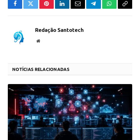
Facebook
Twitter
Pinterest
LinkedIn
Email
Telegram
WhatsApp
Copiar
link
Redação Santotech
Website
NOTÍCIAS RELACIONADAS